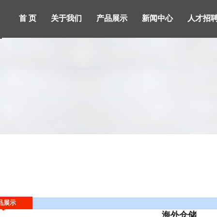
联系我们
首 页
关于我们
产品展示
新闻中心
人才招
登录
注册
品展示
海外仓储