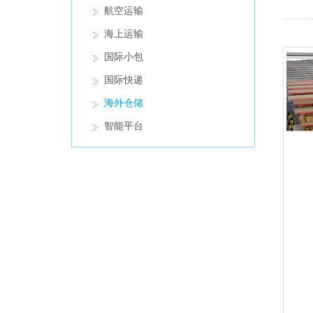
航空运输
海上运输
国际小包
国际快递
海外仓储
智能平台